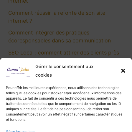
internet
h
Comment réussir la refonte de son site
e
internet ?
r
Comment intégrer des pratiques
écoresponsables dans sa communication
:
SEO Local : comment attirer des clients près
de chez vous ?
Gérer le consentement aux
5 erreurs SEO courantes qui nuisent à votre
cookies
visibilité en ligne
Pour offrir les meilleures expériences, nous utilisons des technologies
Les banques d’images gratuites et libres de
telles que les cookies pour stocker et/ou accéder aux informations des
appareils. Le fait de consentir à ces technologies nous permettra de
droits
traiter des données telles que le comportement de navigation ou les ID
uniques sur ce site. Le fait de ne pas consentir ou de retirer son
Quel est l’outil de communication le plus utilisé
consentement peut avoir un effet négatif sur certaines caractéristiques
?
et fonctions.
Gérer les services