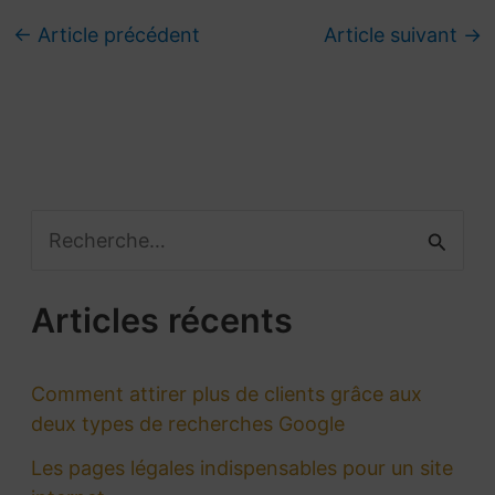
←
Article précédent
Article suivant
→
R
e
Articles récents
c
h
Comment attirer plus de clients grâce aux
e
deux types de recherches Google
r
Les pages légales indispensables pour un site
c