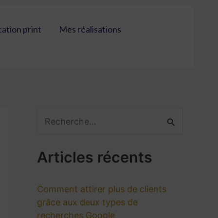
tion print
Mes réalisations
R
e
Articles récents
c
h
Comment attirer plus de clients
e
grâce aux deux types de
r
recherches Google