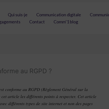
Qui suis-je
Communication digitale
Communica
gagements
Contact
Comm’1 blog
conforme au RGPD ?
t est conforme au RGPD (Règlement Général sur la
t article les différents points à respecter. Cet article
ec différents types de site internet et non des pages