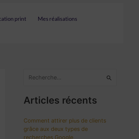
tion print
Mes réalisations
R
e
Articles récents
c
h
Comment attirer plus de clients
e
grâce aux deux types de
r
recherches Google