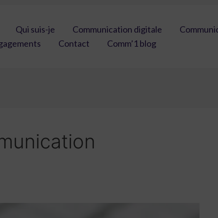
Qui suis-je
Communication digitale
Communica
gagements
Contact
Comm’1 blog
munication