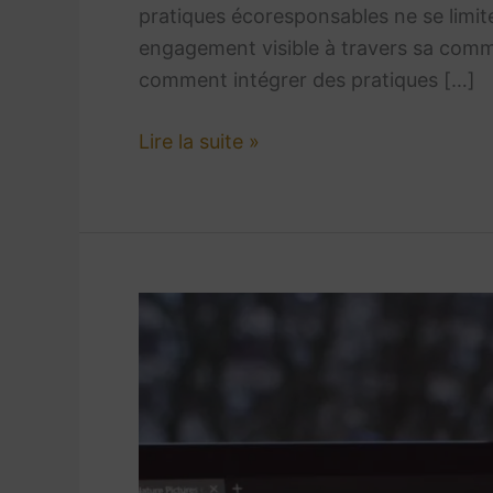
pratiques écoresponsables ne se limite
engagement visible à travers sa commu
comment intégrer des pratiques […]
Lire la suite »
Les
banques
d’images
gratuites
et
libres