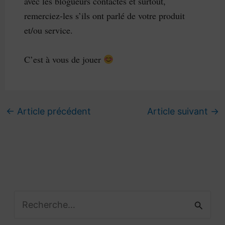
avec les blogueurs contactés et surtout, 
remerciez-les s’ils ont parlé de votre produit 
et/ou service.
C’est à vous de jouer 
←
Article précédent
Article suivant
→
R