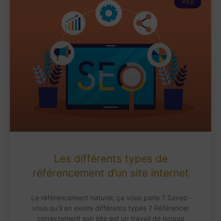
WEB
Les différents types de
référencement d’un site internet
Le référencement naturel, ça vous parle ? Savez-
vous qu’il en existe différents types ? Référencer
correctement son site est un travail de longue